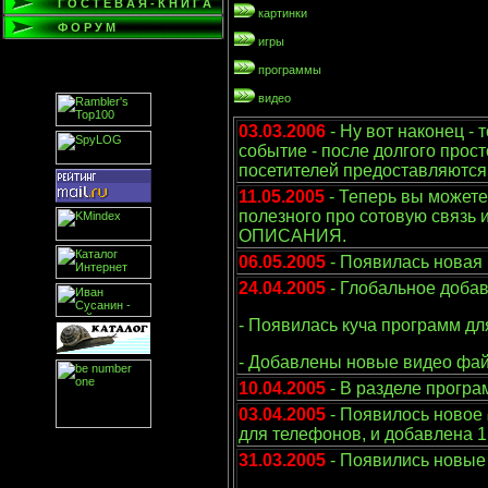
Г О С Т Е В А Я - К Н И Г А
картинки
Ф О Р У М
игры
программы
видео
03.03.2006
- Ну вот наконец -
событие - после долгого прос
посетителей предоставляются 
11.05.2005
- Теперь вы можете
полезного про сотовую связь 
ОПИСАНИЯ.
06.05.2005
- Появилась новая
24.04.2005
- Глобальное доба
- Появилась куча программ дл
- Добавлены новые видео фа
10.04.2005
- В разделе прогр
03.04.2005
- Появилось новое
для телефонов, и добавлена 
31.03.2005
- Появились новы
_________________________