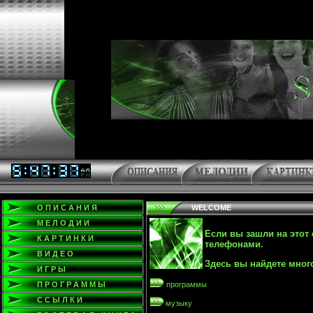
О П И С А Н И Я
WELCOME
М Е Л О Д И И
Если вы зашли на этот 
К А Р Т И Н К И
телефонами.
В И Д Е О
Здесь вы найдете много
И Г Р Ы
П Р О Г Р А М М Ы
программы
С С Ы Л К И
музыку